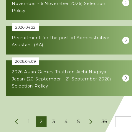
November - 6 November 2026) Selection
Policy
2026.04.22
Recruitment for the post of Administrative
Assistant (AA)
2026.04.09
2026 Asian Games Triathlon Aichi-Nagoya,
Japan (20 September - 21 September 2026)
Selection Policy
1
2
3
4
5
..36