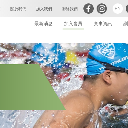
EN
頁
關於我們
加入我們
聯絡我們
最新消息
加入會員
賽事資訊
訓
三項鐵人簡介
執行委員會及小組委員會
個人會員
會章
定義及闡析
屬會註冊
亞洲三項鐵人
會員
世界三項鐵人
委員會
財務報告(康文署體育資助計劃)
委員會會議
免責聲明及私隱政策
財務
禁藥政策及指引
告示
防止性騷擾政策及指引
其他
保護兒童政策及指引