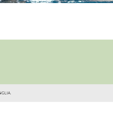
地區隊隊員
運動員獎勵計劃
Paris 2024 Olympic 
Selection Mechanis
Paris 2024 Olympic 
Appeal Mechanism
NGLIA
.