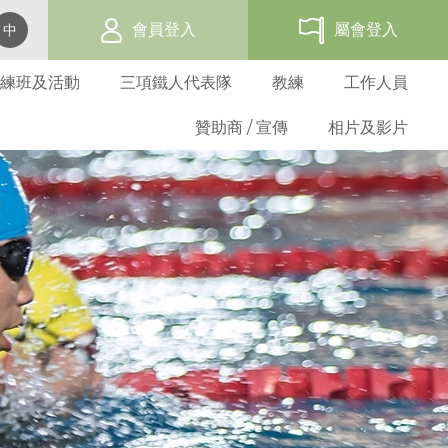
會員登入
屬會登入
中
練班及活動
三項鐵人代表隊
教練
工作人員
贊助商 / 宣傳
相片及影片
賽事活動報名表
網上報名
過往三項鐵人發展活動
代表隊資格及架構
教練培訓班
三項鐵人世界盃 - 香港
會員福利
屬會名單
總會活動
學校活動
選拔準則
三項鐵人教練
贊助商
海外賽事活動
三項鐵人服裝
義務及守則
成人基層訓練班
屬會活動
屬會訓練班
比賽選拔
教練進修課程
贊助方法
比賽成績
折扣優惠商
屬會申請
青少年基層訓練班
屬會活動
基準測試
教練註冊
廣告機會
比賽規例
表格下載
青苗訓練
優秀運動員獎
註冊教練名單
週年聯賽獎
分齡組別訓練
港隊隊員
教練道德守則
比賽條款
港隊潛質隊員
表格下載
發展隊隊員