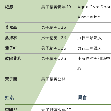
贊助商 / 宣傳
紀彥
男子精英青年 19
Aqua Gym Spor
Association
相片及影片
黃嘉豪
男子精英U23
聯絡我們
溫澤林
男子精英U23
力行三項鐵人
葉子軒
男子精英U23
力行三項鐵人
歐陽兆和
男子精英U23
小海豚游泳訓練中
心
黃子圖
男子精英公開
姓名
屬會
李曉彤
女子精英少年 13