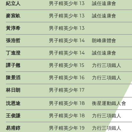
紀立人
男子精英少年 13
誠任遠康會
港隊潛質隊員
麥宸畝
男子精英少年 13
誠任遠康會
發展隊隊員
黃淳希
男子精英少年 13
張浩哲
男子精英少年 14
朗峰康體會
地區隊隊員
丁進澄
男子精英少年 14
誠任遠康會
運動員獎勵計劃
譚子翹
男子精英少年 15
力行三項鐵人
Paris 2024 Olympic Games - Selection Mechanism
陳景滔
男子精英少年 16
力行三項鐵人
Paris 2024 Olympic Games - Appeal Mechanism
林日朗
男子精英少年 17
沈恩途
男子精英少年 18
衡星運動鐵人會
教練
王俊謙
男子精英少年 18
力行三項鐵人
工作人員
易甫錞
男子精英少年 19
力行三項鐵人