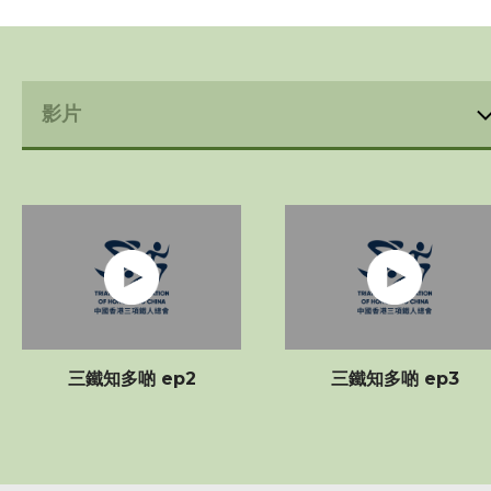
賽事資訊
訓練班及活動
三項鐵人代表隊
教練
工作人員
贊助商 / 宣傳
三鐵知多啲 ep2
三鐵知多啲 ep3
相片及影片
相片