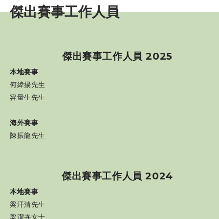
傑出賽事工作人員
賽事資訊
訓練班及活動
傑出賽事工作人員 2025
三項鐵人代表隊
本地賽事
何緯揚先生
教練
容量生先生
海外賽事
工作人員
陳振龍先生
工作人員培訓班
傑出賽事工作人員 2024
傑出賽事工作人員
本地賽事
工作人員名單
梁汗清先生
梁潔卉女士