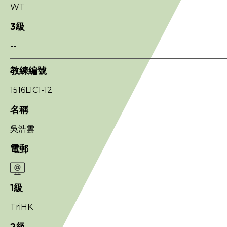
WT
3級
--
教練編號
1516L1C1-12
名稱
吳浩雲
電郵
1級
TriHK