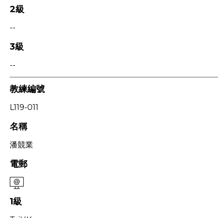
2級
--
3級
--
教練編號
L119-011
名稱
潘競業
電郵
1級