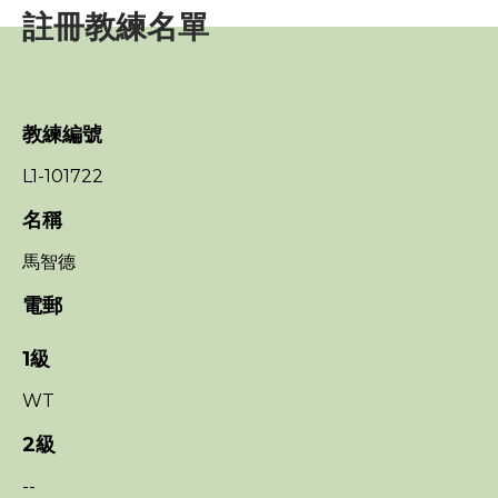
註冊教練名單
賽事資訊
訓練班及活動
教練編號
三項鐵人代表隊
L1-101722
名稱
教練
馬智德
教練培訓班
電郵
三項鐵人教練獎
1級
教練進修課程
WT
2級
教練註冊
--