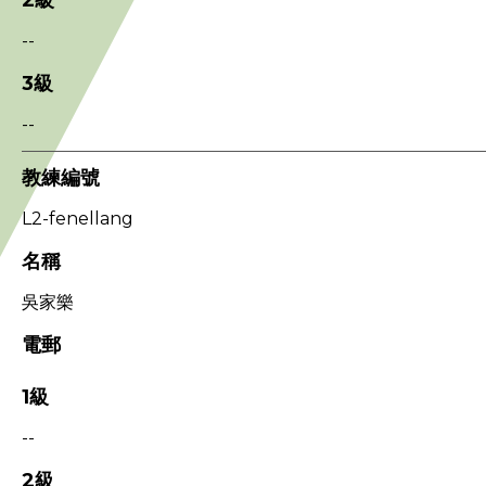
2級
--
3級
--
教練編號
L2-fenellang
名稱
吳家樂
電郵
1級
--
2級