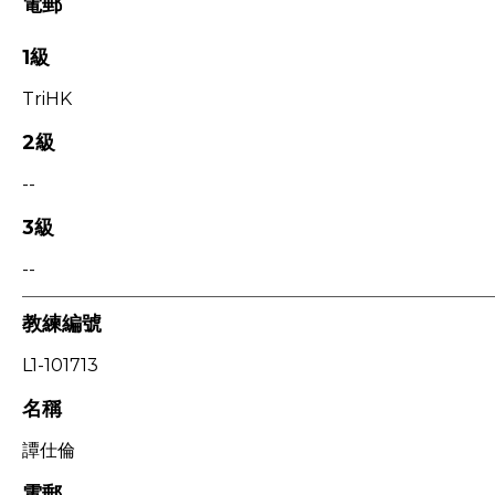
電郵
1級
TriHK
2級
--
3級
--
教練編號
L1-101713
名稱
譚仕倫
電郵