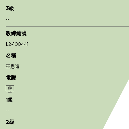
註冊教練名單
3級
教練道德守則
--
表格下載
教練編號
L2-100441
工作人員
名稱
贊助商 / 宣傳
巫思遠
電郵
相片及影片
聯絡我們
1級
--
2級