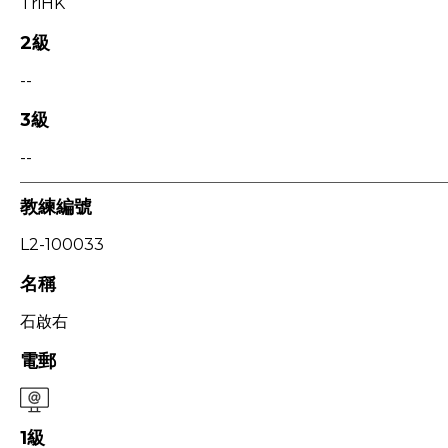
TriHK
2級
--
3級
--
教練編號
L2-100033
名稱
石啟右
電郵
1級