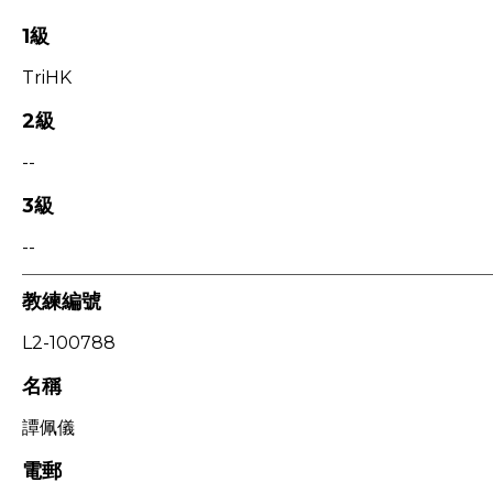
1級
TriHK
2級
--
3級
--
教練編號
L2-100788
名稱
譚佩儀
電郵