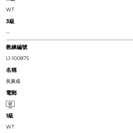
WT
3級
--
教練編號
L1-100875
名稱
吳廣成
電郵
1級
WT