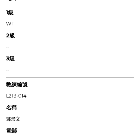
1級
WT
2級
--
3級
--
教練編號
L213-014
名稱
鄧景文
電郵