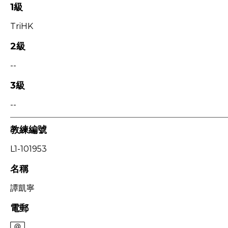
1級
TriHK
2級
--
3級
--
教練編號
L1-101953
名稱
譚凱寧
電郵