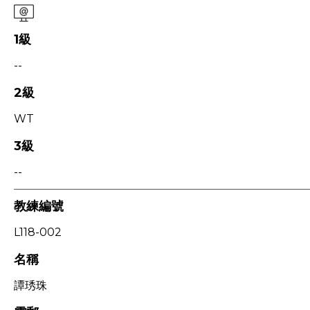
1級
--
2級
WT
3級
--
教練編號
L118-002
名稱
譚琇珠