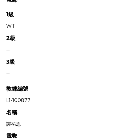
1級
WT
2級
--
3級
--
教練編號
L1-100877
名稱
譚祐恩
電郵