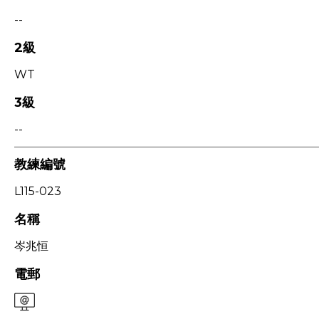
--
2級
WT
3級
--
教練編號
L115-023
名稱
岑兆恒
電郵