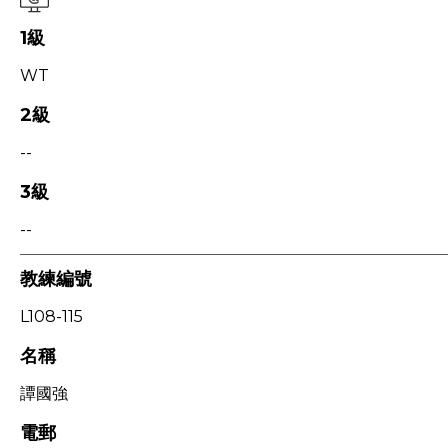
1級
WT
2級
--
3級
--
教練編號
L108-115
名稱
譚國強
電郵