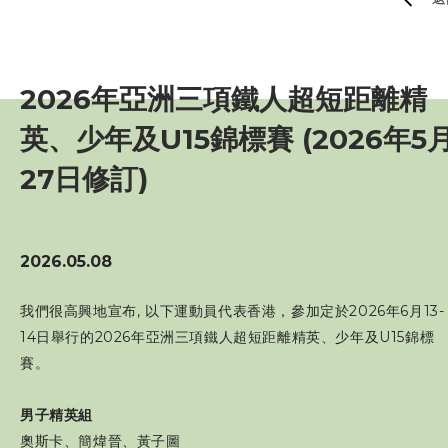
賽事資訊
訓練班及活動
2026年亞洲三項鐵人超短距離精
英、少年及U15錦標賽 (2026年5
三項鐵人代表隊
27日修訂)
教練
工作人員
2026.05.08
我們很高興地宣布, 以下運動員代表香港，參加定於2026年6月13-
贊助商 / 宣傳
14日舉行的2026年亞洲三項鐵人超短距離精英、少年及U15錦標
賽。
相片及影片
男子精英組
聯絡我們
奧斯卡、簡煒晉、黃子圖