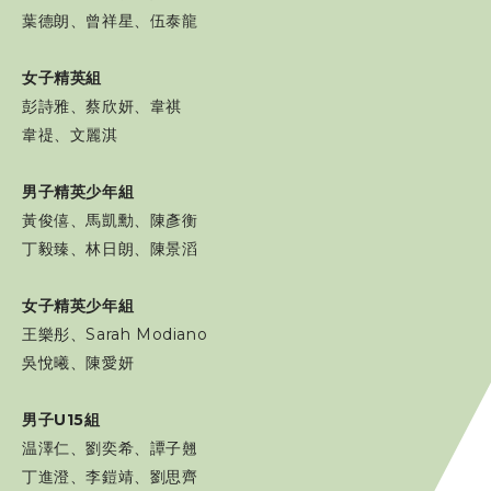
葉德朗、曾祥星、伍泰龍
女子精英組
彭詩雅、蔡欣妍、韋祺
韋禔、文麗淇
男子精英少年組
黃俊僖、馬凱勳、陳彥衡
丁毅臻、林日朗、陳景滔
女子精英少年組
王樂彤、Sarah Modiano
吳悅曦、陳愛妍
男子U15
組
温澤仁、劉奕希、譚子翹
丁進澄、李鎧靖、劉思齊