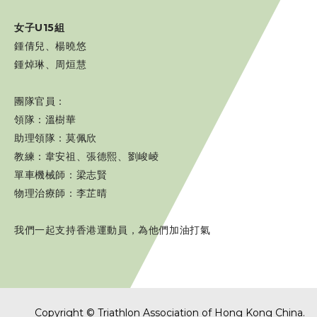
女子U15
組
鍾倩兒、楊曉悠
鍾焯琳、周烜慧
團隊官員：
領隊：溫樹華
助理領隊：莫佩欣
教練：韋安祖、張德熙、劉峻崚
單車機械師：梁志賢
物理治療師：李芷晴
我們一起支持香港運動員，為他們加油打氣
Copyright © Triathlon Association of Hong Kong China.