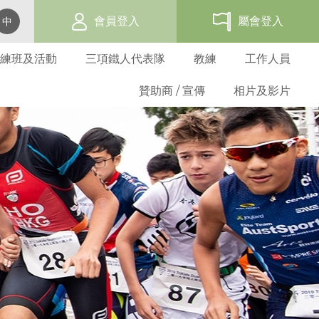
會員登入
屬會登入
中
練班及活動
三項鐵人代表隊
教練
工作人員
贊助商 / 宣傳
相片及影片
賽事活動報名表
網上報名
過往三項鐵人發展活動
代表隊資格及架構
教練培訓班
三項鐵人世界盃 - 香港
會員福利
屬會名單
總會活動
學校活動
選拔準則
三項鐵人教練
贊助商
海外賽事活動
三項鐵人服裝
義務及守則
成人基層訓練班
屬會活動
屬會訓練班
比賽選拔
教練進修課程
贊助方法
比賽成績
折扣優惠商
屬會申請
青少年基層訓練班
屬會活動
基準測試
教練註冊
廣告機會
比賽規例
表格下載
青苗訓練
優秀運動員獎
註冊教練名單
週年聯賽獎
分齡組別訓練
港隊隊員
教練道德守則
比賽條款
港隊潛質隊員
表格下載
發展隊隊員