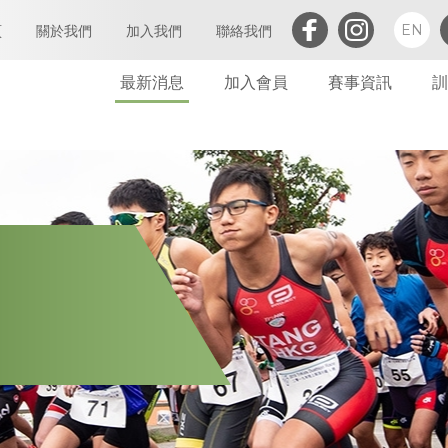
EN
頁
關於我們
加入我們
聯絡我們
最新消息
加入會員
賽事資訊
訓
三項鐵人簡介
執行委員會及小組委員會
個人會員
會章
定義及闡析
屬會註冊
亞洲三項鐵人
會員
世界三項鐵人
委員會
財務報告(康文署體育資助計劃)
委員會會議
免責聲明及私隱政策
財務
禁藥政策及指引
告示
防止性騷擾政策及指引
其他
保護兒童政策及指引