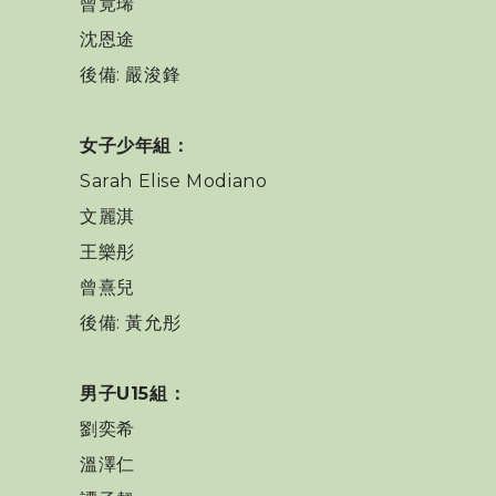
曾竟琋
沈恩途
後備: 嚴浚鋒
女子
少年組
：
Sarah Elise Modiano
文麗淇
王樂彤
曾熹兒
後備: 黃允彤
男子
U15組：
劉奕希
溫澤仁