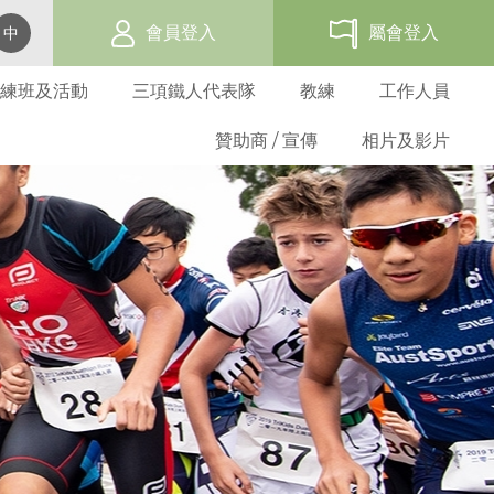
會員登入
屬會登入
中
練班及活動
三項鐵人代表隊
教練
工作人員
贊助商 / 宣傳
相片及影片
賽事活動報名表
網上報名
過往三項鐵人發展活動
代表隊資格及架構
教練培訓班
三項鐵人世界盃 - 香港
會員福利
屬會名單
總會活動
學校活動
選拔準則
三項鐵人教練
贊助商
海外賽事活動
三項鐵人服裝
義務及守則
成人基層訓練班
屬會活動
屬會訓練班
比賽選拔
教練進修課程
贊助方法
比賽成績
折扣優惠商
屬會申請
青少年基層訓練班
屬會活動
基準測試
教練註冊
廣告機會
比賽規例
表格下載
青苗訓練
優秀運動員獎
註冊教練名單
週年聯賽獎
分齡組別訓練
港隊隊員
教練道德守則
比賽條款
港隊潛質隊員
表格下載
發展隊隊員