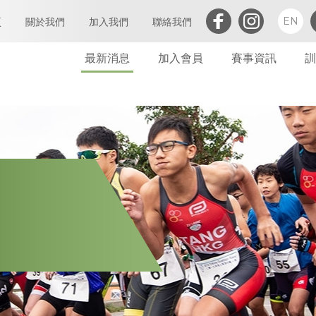
EN
頁
關於我們
加入我們
聯絡我們
最新消息
加入會員
賽事資訊
訓
三項鐵人簡介
執行委員會及小組委員會
個人會員
會章
定義及闡析
屬會註冊
亞洲三項鐵人
會員
世界三項鐵人
委員會
財務報告(康文署體育資助計劃)
委員會會議
免責聲明及私隱政策
財務
禁藥政策及指引
告示
防止性騷擾政策及指引
其他
保護兒童政策及指引